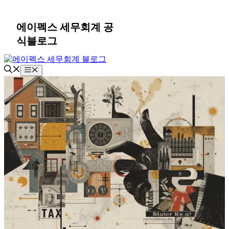
컨
텐
에이펙스 세무회계 공
츠
식블로그
로
건
너
메
뛰
뉴
기