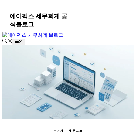
컨
텐
에이펙스 세무회계 공
츠
식블로그
로
건
너
메
뛰
뉴
기
부가세
세무노트