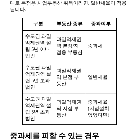
대로 본점용 사업부동산 취득이라면, 일반세율이 적용
됩니다.
구분
부동산 종류
중과여부
수도권 과밀
과밀억제권
억제권역 설
역 본점/지
중과세
립 5년 이내
점용 부동산
법인
수도권 과밀
과밀억제권
억제권역 설
역 본점 부
일반세율
립 5년 초과
동산
법인
수도권 과밀
과밀억제권
중과세율
억제권역 설
역 지점 부
(지점설치
립 5년 초과
동산
없었다면)
법인
중과세를 피할 수 있는 경우