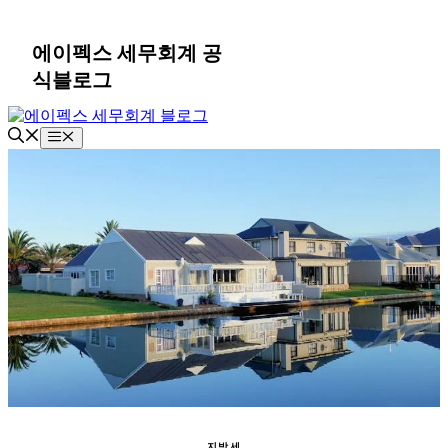
컨
텐
에이펙스 세무회계 공
츠
식블로그
로
건
너
메
뛰
뉴
기
지방세