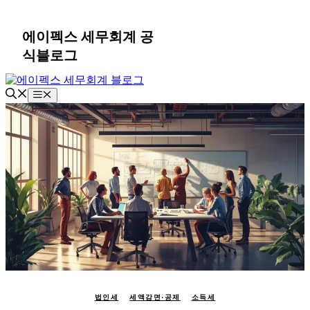
컨
텐
에이펙스 세무회계 공
츠
식블로그
로
건
너
메
뛰
뉴
기
법인세
세액감면·공제
소득세