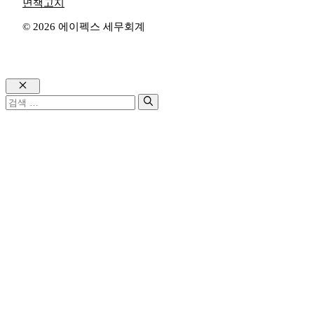
면책고지
© 2026 에이펙스 세무회계
Close
검
색: