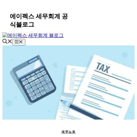
컨
텐
에이펙스 세무회계 공
츠
식블로그
로
건
너
메
뛰
뉴
기
세무노트