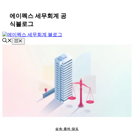
컨
텐
에이펙스 세무회계 공
츠
식블로그
로
건
너
메
뛰
뉴
기
상속·증여·양도