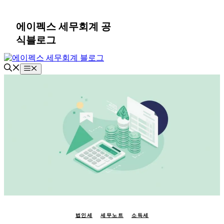
컨
텐
에이펙스 세무회계 공
츠
식블로그
로
건
너
메
뛰
뉴
기
법인세
세무노트
소득세