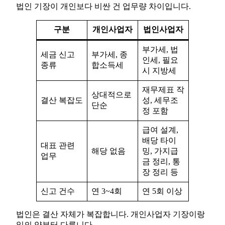
법인 기장이 개인보다 비싼 건 업무량 차이입니다.
구분
개인사업자
법인사업자
부가세, 법
세금 신고
부가세, 종
인세, 필요
종류
합소득세
시 지방세
재무제표 작
상대적으로
결산 복잡도
성, 세무조
단순
정 포함
급여 설계,
배당 타이
대표 관련
해당 없음
밍, 가지급
업무
금 정리, 통
장 정리 등
신고 건수
연 3~4회
연 5회 이상
법인은 결산 자체가 복잡합니다. 개인사업자 기장이랑
일의 양부터 다릅니다.