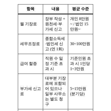
항목
내용
평균 수준
장부 작성 +
개인 8만원
월 기장료
원천세·부
~ / 법인 15
가세 신고
만원~
종합소득세
세무조정료
·법인세 신
30~100만원
고 (연 1회)
직원 수 일
기준인원 초
급여 할증
정 기준 초
과 시 1인당
과 시
1~3만원
대부분 기장
료에 포함되
부가세 신고
어 있으나
5~15만원
료
일부 사무소
(분기당)
는 별도 청
구