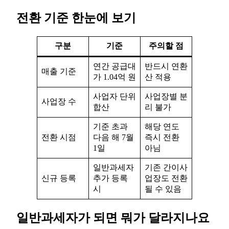
전환 기준 한눈에 보기
구분
기준
주의할 점
연간 공급대
반드시 연환
매출 기준
가 1.04억 원
산 적용
사업자 단위
사업장별 분
사업장 수
합산
리 불가
기준 초과
해당 연도
전환 시점
다음 해 7월
즉시 전환
1일
아님
일반과세자
기존 간이사
신규 등록
추가 등록
업장도 전환
시
될 수 있음
일반과세자가 되면 뭐가 달라지나요