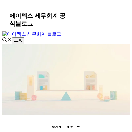
컨
텐
에이펙스 세무회계 공
츠
식블로그
로
건
너
메
뛰
뉴
기
부가세
세무노트